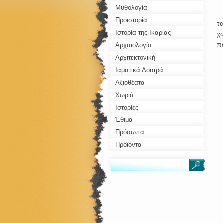
Μυθολογία
Τ
Προϊστορία
τ
Ιστορία της Ικαρίας
χ
π
Αρχαιολογία
Αρχιτεκτονική
Ιαματικά Λουτρά
Αξιοθέατα
Χωριά
Ιστορίες
Έθιμα
Πρόσωπα
Προϊόντα