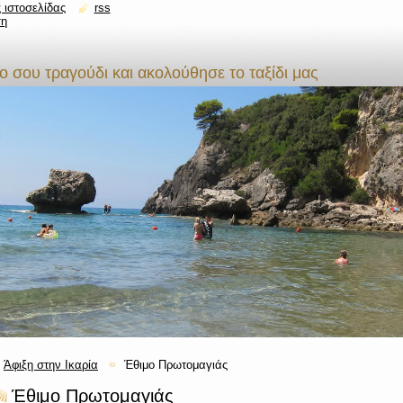
 ιστοσελίδας
rss
ση
 σου τραγούδι και ακολούθησε το ταξίδι μας
Άφιξη στην Ικαρία
Έθιμο Πρωτομαγιάς
Έθιμο Πρωτομαγιάς