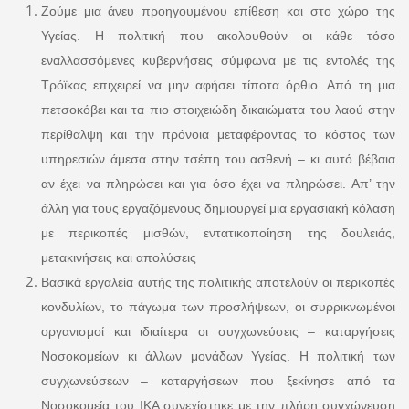
Ζούμε μια άνευ προηγουμένου επίθεση και στο χώρο της
Υγείας. Η πολιτική που ακολουθούν οι κάθε τόσο
εναλλασσόμενες κυβερνήσεις σύμφωνα με τις εντολές της
Τρόϊκας επιχειρεί να μην αφήσει τίποτα όρθιο. Από τη μια
πετσοκόβει και τα πιο στοιχειώδη δικαιώματα του λαού στην
περίθαλψη και την πρόνοια μεταφέροντας το κόστος των
υπηρεσιών άμεσα στην τσέπη του ασθενή – κι αυτό βέβαια
αν έχει να πληρώσει και για όσο έχει να πληρώσει. Απ’ την
άλλη για τους εργαζόμενους δημιουργεί μια εργασιακή κόλαση
με περικοπές μισθών, εντατικοποίηση της δουλειάς,
μετακινήσεις και απολύσεις
Βασικά εργαλεία αυτής της πολιτικής αποτελούν οι περικοπές
κονδυλίων, το πάγωμα των προσλήψεων, οι συρρικνωμένοι
οργανισμοί και ιδιαίτερα οι συγχωνεύσεις – καταργήσεις
Νοσοκομείων κι άλλων μονάδων Υγείας. Η πολιτική των
συγχωνεύσεων – καταργήσεων που ξεκίνησε από τα
Νοσοκομεία του ΙΚΑ συνεχίστηκε με την πλήρη συγχώνευση