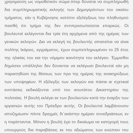
χρησιμεύση ως νομοθετικόν σώμα όπερ δύναται να συμπληρωθή
δια συμπληρωματικής εκλογής των Δημογερόντων του οικείου
τμήματος, εάν η Κυβέρνησις κατόπιν εξελέγξεως του πληθυσμού
πεισθή ότι τμήμα της δεν σντιπροσωπεύεται επαρκώς. Οι
βουλευταί εκλέγονται δια τρία έτη αρχόμενα από της ημέρας των
γενικών εκλογών. Δια να εκλεγή τις βουλευτής απαιτείται να είναι
πολίτης Ικάριος, εγγράματος, έχων συμπεπληρωμένον το 25 έτος
της ηλικίας του και την νόμιμον ικανότητα του εκλέγειν. Έμμισθοι
δημόσιοι υπάλληλοι δεν δύνανται να εκλέγωσι βουλευταί εάν μη
παραιτηθώσι της θέσεως των προ της ημέρας της ανακηρύξεως
των υποψηφίων. Η εξέλεγξις των εκλογών και πάσαι αι σχετικαί
ενστάσεις εκδικάζονται υπό του ανωτάτου Δικαστηρίου της
πολιτείας. Η βουλή εκλέγει εκ των βουλευτών κατά την έναρξιν των
εργασιών αυτής τον Πρόεδρο αυτής. Οι βουλευταί λαμβάνουσιν
αποζημίωσιν πέντε δραχμές δι΄εκάστην ημέραν συνεδριάσεως εν
η παρίστανται. Μόνον η βουλή έχει το δικαίωμα να κατηγορή τους
υπουργούς δια παραβάσεις εκ του αξιώματος των ενώπιον του