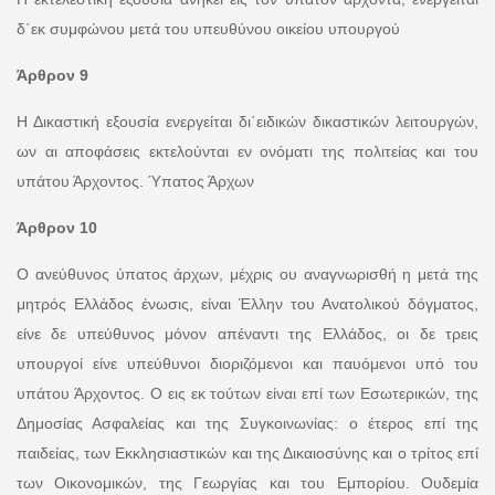
δ΄εκ συμφώνου μετά του υπευθύνου οικείου υπουργού
Άρθρον 9
Η Δικαστική εξουσία ενεργείται δι΄ειδικών δικαστικών λειτουργών,
ων αι αποφάσεις εκτελούνται εν ονόματι της πολιτείας και του
υπάτου Άρχοντος. Ύπατος Άρχων
Άρθρον 10
Ο ανεύθυνος ύπατος άρχων, μέχρις ου αναγνωρισθή η μετά της
μητρός Ελλάδος ένωσις, είναι Έλλην του Ανατολικού δόγματος,
είνε δε υπεύθυνος μόνον απέναντι της Ελλάδος, οι δε τρεις
υπουργοί είνε υπεύθυνοι διοριζόμενοι και παυόμενοι υπό του
υπάτου Άρχοντος. Ο εις εκ τούτων είναι επί των Εσωτερικών, της
Δημοσίας Ασφαλείας και της Συγκοινωνίας: ο έτερος επί της
παιδείας, των Εκκλησιαστικών και της Δικαιοσύνης και ο τρίτος επί
των Οικονομικών, της Γεωργίας και του Εμπορίου. Ουδεμία