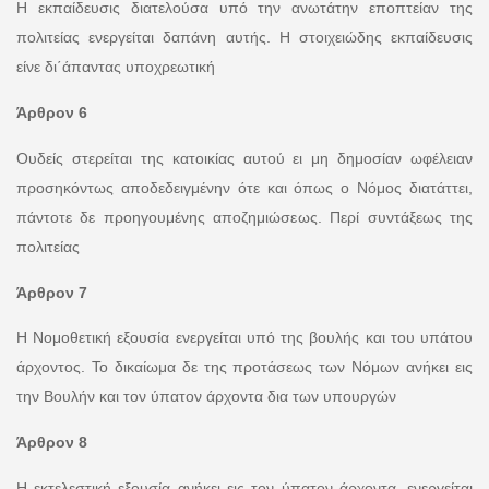
Η εκπαίδευσις διατελούσα υπό την ανωτάτην εποπτείαν της
πολιτείας ενεργείται δαπάνη αυτής. Η στοιχειώδης εκπαίδευσις
είνε δι΄άπαντας υποχρεωτική
Άρθρον 6
Ουδείς στερείται της κατοικίας αυτού ει μη δημοσίαν ωφέλειαν
προσηκόντως αποδεδειγμένην ότε και όπως ο Νόμος διατάττει,
πάντοτε δε προηγουμένης αποζημιώσεως. Περί συντάξεως της
πολιτείας
Άρθρον 7
Η Νομοθετική εξουσία ενεργείται υπό της βουλής και του υπάτου
άρχοντος. Το δικαίωμα δε της προτάσεως των Νόμων ανήκει εις
την Βουλήν και τον ύπατον άρχοντα δια των υπουργών
Άρθρον 8
Η εκτελεστική εξουσία ανήκει εις τον ύπατον άρχοντα, ενεργείται