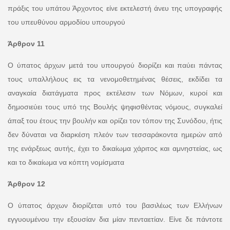
πράξις του υπάτου Άρχοντος είνε εκτελεστή άνευ της υπογραφής
του υπευθύνου αρμοδίου υπουργού
Άρθρον 11
Ο ύπατος άρχων μετά του υπουργού διορίζει και παύει πάντας
τους υπαλλήλους εις τα νενομοθετημένας θέσεις, εκδίδει τα
αναγκαία διατάγματα προς εκτέλεσιν των Νόμων, κυροί και
δημοσιεύει τους υπό της Βουλής ψηφισθέντας νόμους, συγκαλεί
άπαξ του έτους την βουλήν και ορίζει τον τόπον της Συνόδου, ήτις
δεν δύναται να διαρκέση πλεόν των τεσσαράκοντα ημερών από
της ενάρξεως αυτής, έχει το δικαίωμα χάριτος και αμνηστείας, ως
και το δικαίωμα να κόπτη νομίσματα
Άρθρον 12
Ο ύπατος άρχων διορίζεται υπό του βασιλέως των Ελλήνων
εγγυουμένου την εξουσίαν δια μίαν πενταετίαν. Είνε δε πάντοτε