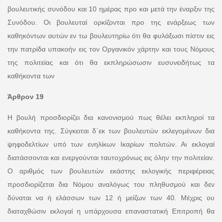
βουλευτικής συνόδου και 10 ημέρας προ και μετά την έναρξιν της
Συνόδου. Οι βουλευταί ορκίζονται προ της ενάρξεως των
καθηκόντων αυτών εν τω βουλευτηρίω ότι θα φυλάξωσι πίστιν εις
την πατρίδα υπακοήν εις τον Οργανικόν χάρτην και τους Νόμους
της πολιτείας και ότι θα εκπληρώσωσιν ευσυνειδήτως τα
καθήκοντα των
Άρθρον 19
Η βουλή προσδιορίζει δια κανονισμού πως θέλει εκπληροί τα
καθήκοντα της. Σύγκειται δ΄εκ των βουλευτών εκλεγομένων δια
ψηφοδελτίων υπό των ενηλίκων Ικαρίων πολιτών. Αι εκλογαί
διατάσσονται και ενεργούνται ταυτοχρόνως εις όλην την πολιτείαν.
Ο αριθμός των βουλευτών εκάστης εκλογικής περιφέρειας
προσδιορίζεται δια Νόμου αναλόγως του πληθυσμού και δεν
δύναται να ή ελάσσων των 12 ή μείζων των 40. Μέχρις ου
διαταχθώσιν εκλογαί η υπάρχουσα επαναστατική Επιτροπή θα