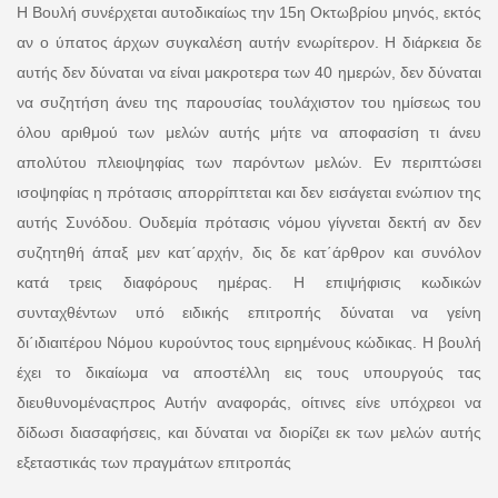
Η Βουλή συνέρχεται αυτοδικαίως την 15η Οκτωβρίου μηνός, εκτός
αν ο ύπατος άρχων συγκαλέση αυτήν ενωρίτερον. Η διάρκεια δε
αυτής δεν δύναται να είναι μακροτερα των 40 ημερών, δεν δύναται
να συζητήση άνευ της παρουσίας τουλάχιστον του ημίσεως του
όλου αριθμού των μελών αυτής μήτε να αποφασίση τι άνευ
απολύτου πλειοψηφίας των παρόντων μελών. Εν περιπτώσει
ισοψηφίας η πρότασις απορρίπτεται και δεν εισάγεται ενώπιον της
αυτής Συνόδου. Ουδεμία πρότασις νόμου γίγνεται δεκτή αν δεν
συζητηθή άπαξ μεν κατ΄αρχήν, δις δε κατ΄άρθρον και συνόλον
κατά τρεις διαφόρους ημέρας. Η επιψήφισις κωδικών
συνταχθέντων υπό ειδικής επιτροπής δύναται να γείνη
δι΄ιδιαιτέρου Νόμου κυρούντος τους ειρημένους κώδικας. Η βουλή
έχει το δικαίωμα να αποστέλλη εις τους υπουργούς τας
διευθυνομέναςπρος Αυτήν αναφοράς, οίτινες είνε υπόχρεοι να
δίδωσι διασαφήσεις, και δύναται να διορίζει εκ των μελών αυτής
εξεταστικάς των πραγμάτων επιτροπάς