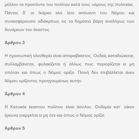
μέλλον τα προσόντα του πολίτου κατά τους νόμους της πολιτείας.
Πάντες δ' οι Ικάριοι είνε ίσοι απέναντι του Νόμου και
συνεισφέρουσιν αδιακρίτως εις τα δημόσια βάρη αναλόγως των
δυνάμεων του έκαστος
Άρθρον 3
Η προσωπική ελευθερία είναι απαραβίαστος. Ουδείς καταδιώκεται,
συλλαμβάνεται, φυλακίζεται ή άλλως πως περιορίζεται ει μη
οπόταν και όπως ο Νόμος ορίζει. Ποινή δεν επιβάλλεται άνευ
Νόμου ορίζοντος προηγουμένως αυτήν
Άρθρον 4
Η Κατοικία έκαστου πολίτου είναι άσυλον. Ουδεμία κατ΄ οίκον
έρευνα ενεργείται ει μη ότε και όπως ο Νόμος ορίζει
Άρθρον 5