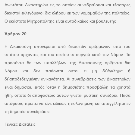
Ανωτάτου Δικαστηρίου εις το οποίον συνεδρεύουσι και τέσσαρες
δικασταί εκλεγόμενοι δια κλήρου εκ των νομομαθών της πολιτείας.
Ο εκάστοτε Μητροπολίτης είναι αυτοδικαίως και βουλευτής
Άρθρον 20
Η Δικαιοσύνη απονέμεται υπό δικαστών οριζομένων υπό του
υπάτου άρχοντος και του οικείου υπουργού κατά τον Νόμον. Τα
προσόντα δε των υπαλλήλων της Δικαιοσύνης ορίζονται δια
Νόμου και δεν παύονται ούτοι ει μη δι΄έγκλημα ή
δι΄αποδεδειγμένην ανικανότητα. Αι συνεδριάσεις των Δικαστηρίων
είναι δημόσιαι, εκτός 'οταν η δημοσιότης προσβάλλη τα χρηστά
ήθη, οπότε δι΄αποφάσεως αυτών γίνεται μυστική συνεδρία. Πάσα
απόφασις πρέπει να είνε ειδικώς ητιολογημένη και απαγγέληται εν
τη δημοσία συνεδριάσει
Γενικές Διατάξεις